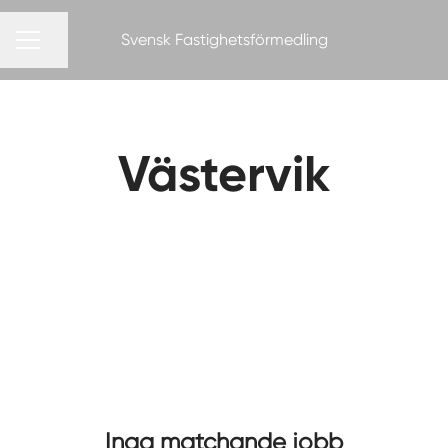
Svensk Fastighetsförmedling
Dela sidan
KARRIÄRMENY
Västervik
Inga matchande jobb