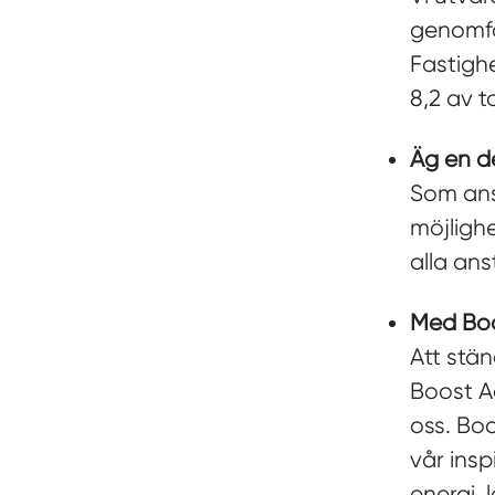
genomfö
Fastigh
8,2 av to
Äg en d
Som ans
möjlighe
alla ans
Med Boos
Att stän
Boost A
oss. Boo
vår insp
energi, 