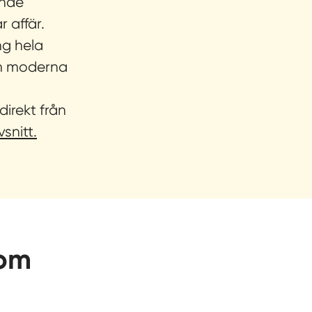
ande
 affär.
ng hela
om moderna
direkt från
snitt.
som