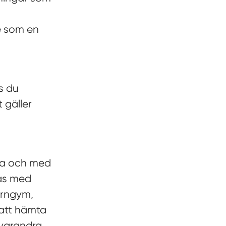
e som en
s du
 gäller
nga och med
las med
ärngym,
 att hämta
 varandra.