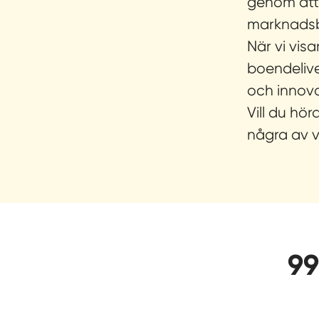
genom att 
marknadsbe
När vi vis
boendelive
och innov
Vill du hö
några av v
99