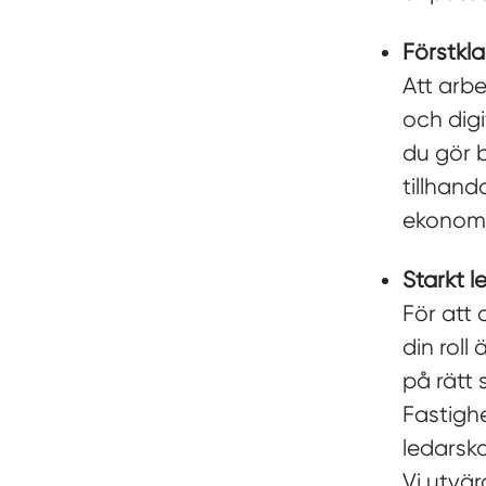
Förstkl
Att arbe
och digi
du gör 
tillhand
ekonomi,
Starkt l
För att 
din roll
på rätt
Fastigh
ledarsk
Vi utvä