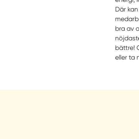
Där kan
medarbe
bra av a
nöjdaste
bättre! 
eller ta