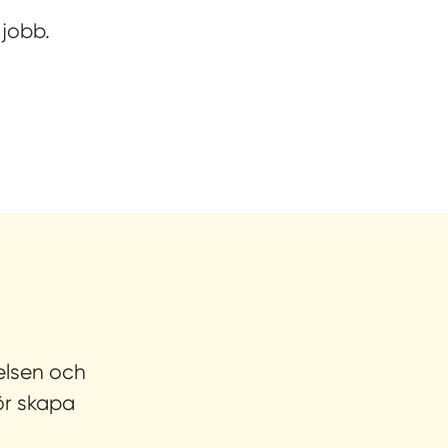
jobb.
elsen och
ör skapa