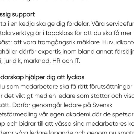
assig support
ta i en kedja ska ge dig fördelar. Våra servicefu
tala verktyg är i toppklass för att du ska få mer ti
bäst: att vara framgångsrik mäklare. Huvudkont
ahåller därför expertis inom bland annat försälj
 juridik, marknad, HR och IT.
edarskap hjälper dig att lyckas
du som medarbetare ska få rätt förutsättningar a
 är det viktigt med en ledare som stöttar och vi
 sätt. Därför genomgår ledare på Svensk
etsförmedling vår egen akademi där de spetsar 
ap och bidrar till att vässa sina medarbetares 
rderar våra ledare löpande och genom pulsmät