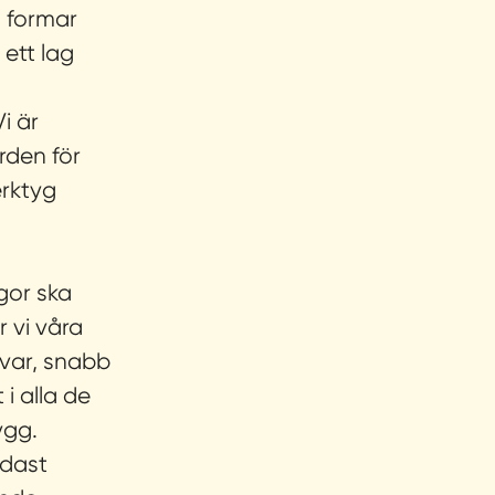
 formar
 ett lag
i är
rden för
erktyg
gor ska
r vi våra
svar, snabb
i alla de
ygg.
dast