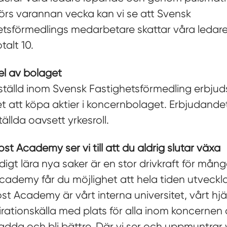
rs varannan vecka kan vi se att Svensk
etsförmedlings medarbetare skattar våra ledar
talt 10.
el av bolaget
tälld inom Svensk Fastighetsförmedling erbjud
t att köpa aktier i koncernbolaget. Erbjudandet
tällda oavsett yrkesroll.
t Academy ser vi till att du aldrig slutar växa
digt lära nya saker är en stor drivkraft för må
cademy får du möjlighet att hela tiden utveck
st Academy är vårt interna universitet, vårt hj
irationskälla med plats för alla inom koncernen
ladda och bli bättre. Där vi ser och uppmuntrar