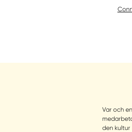
Conn
Var och en
medarbetar
den kultur 