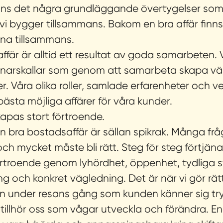
inns det några grundläggande övertygelser som
 vi bygger tillsammans.
Bakom en bra affär finns
inna tillsammans.
ffär är alltid ett resultat av goda samarbeten. V
narskallar som genom att samarbeta skapa vä
r. Våra olika roller, samlade erfarenheter och v
bästa möjliga affärer för våra kunder.
 skapas stort förtroende.
 en bra bostadsaffär är sällan spikrak. Många frå
ch mycket måste bli rätt. Steg för steg förtjäna
rtroende genom lyhördhet, öppenhet, tydliga 
g och konkret vägledning. Det är när vi gör rätt 
n under resans gång som kunden känner sig tr
tillhör oss som vågar utveckla och förändra.
En