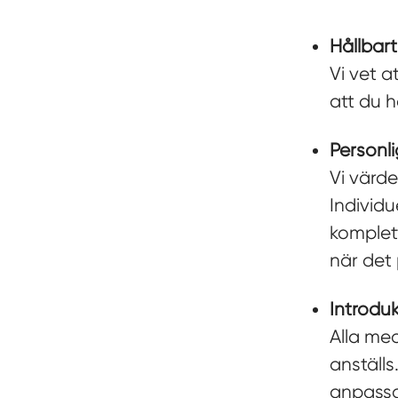
Hållbart
Vi vet a
att du h
Personl
Vi värd
Individu
komplet
när det 
Introdu
Alla me
anställs
anpassa