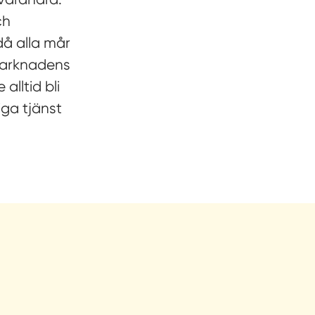
ch
å alla mår
 marknadens
alltid bli
iga tjänst