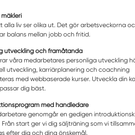
 mäkleri
tt alla liv ser olika ut. Det gör arbetsveckorna ock
ar balans mellan jobb och fritid.
ig utveckling och framåtanda
erar våra medarbetares personliga utveckling h
ell utveckling, karriärplanering och coachning
teras med webbaserade kurser. Utveckla din 
passar dig bäst.
ktionsprogram med handledare
darbetare genomgår en gedigen introduktionsk
. Från start ger vi dig säljträning som vi tillsa
s efter dig och dina önskemål.