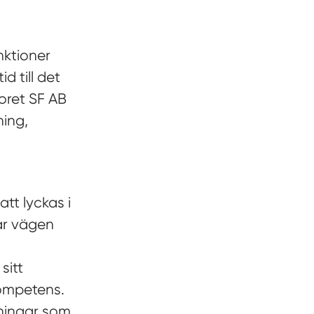
nktioner
d till det
oret SF AB
ning,
tt lyckas i
sar vägen
sitt
kompetens.
ningar som