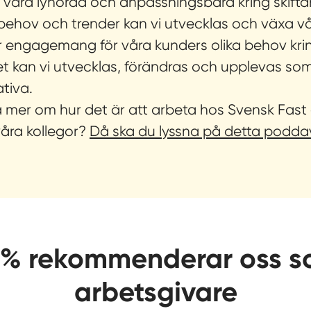
vara lyhörda och anpassningsbara kring skift
hov och trender kan vi utvecklas och växa vår
ar engagemang för våra kunders olika behov kri
t kan vi utvecklas, förändras och upplevas s
ativa.
ra mer om hur det är att arbeta hos Svensk Fast 
åra kollegor?
Då ska du lyssna på detta poddav
% rekommenderar oss 
arbetsgivare