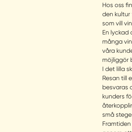
Hos oss f
den kultur
som vill v
En lyckad a
många vin
våra kunde
möjliggör 
I det lilla
Resan till
besvaras o
kunders fö
återkopplin
små stege
Framtiden 