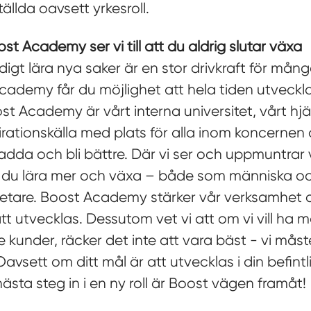
tällda oavsett yrkesroll.
t Academy ser vi till att du aldrig slutar växa
digt lära nya saker är en stor drivkraft för må
cademy får du möjlighet att hela tiden utveck
st Academy är vårt interna universitet, vårt hj
irationskälla med plats för alla inom koncernen
ladda och bli bättre. Där vi ser och uppmuntrar
 du lära mer och växa – både som människa o
tare. Boost Academy stärker vår verksamhet d
tt utvecklas. Dessutom vet vi att om vi vill ha
 kunder, räcker det inte att vara bäst - vi måste 
Oavsett om ditt mål är att utvecklas i din befintl
 nästa steg in i en ny roll är Boost vägen framåt!