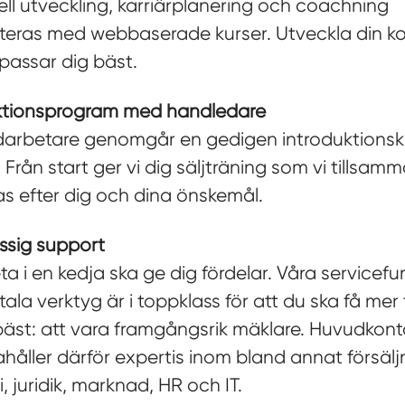
ell utveckling, karriärplanering och coachning
teras med webbaserade kurser. Utveckla din 
passar dig bäst.
ktionsprogram med handledare
darbetare genomgår en gedigen introduktionsk
. Från start ger vi dig säljträning som vi tillsa
s efter dig och dina önskemål.
assig support
ta i en kedja ska ge dig fördelar. Våra servicefu
tala verktyg är i toppklass för att du ska få mer ti
bäst: att vara framgångsrik mäklare. Huvudkont
ahåller därför expertis inom bland annat försälj
 juridik, marknad, HR och IT.