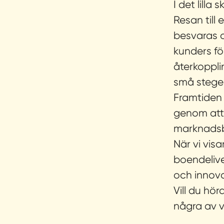
I det lilla
Resan till
besvaras o
kunders fö
återkopplin
små stege
Framtiden 
genom att 
marknadsbe
När vi vis
boendelive
och innov
Vill du hö
några av v