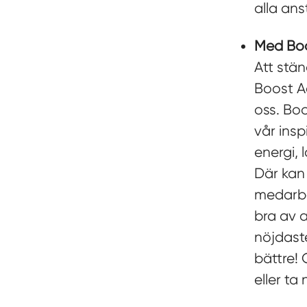
alla ans
Med Boos
Att stän
Boost A
oss. Boo
vår insp
energi, 
Där kan
medarbe
bra av a
nöjdaste
bättre! 
eller ta