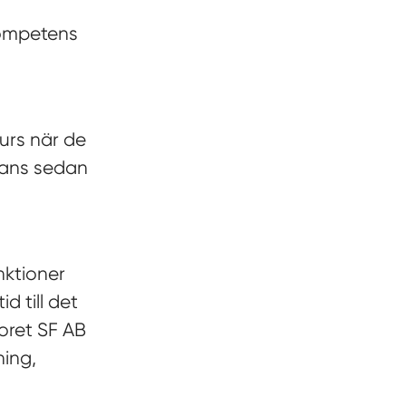
kompetens
urs när de
mmans sedan
nktioner
d till det
oret SF AB
ning,