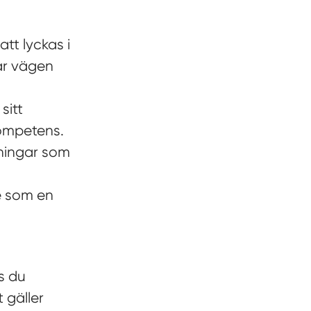
tt lyckas i
sar vägen
sitt
kompetens.
ningar som
e som en
s du
 gäller