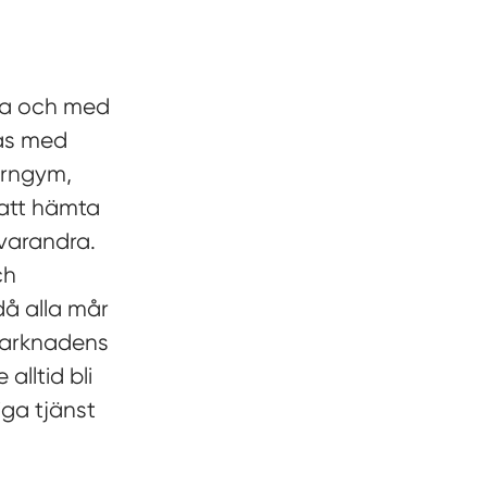
nga och med
las med
ärngym,
 att hämta
 varandra.
ch
å alla mår
 marknadens
alltid bli
iga tjänst