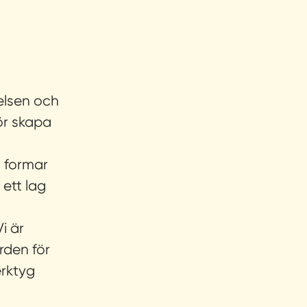
elsen och
ör skapa
 formar
 ett lag
i är
rden för
erktyg