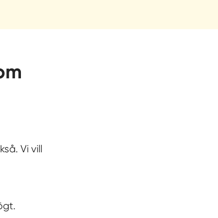
som
så. Vi vill
ögt.