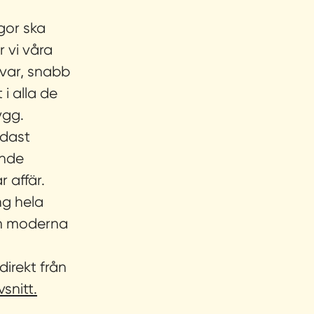
gor ska
r vi våra
svar, snabb
i alla de
ygg.
dast
ande
 affär.
ng hela
om moderna
direkt från
snitt.