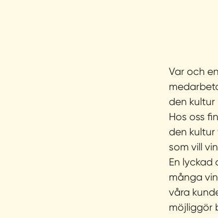
Var och en
medarbetar
den kultur 
Hos oss f
den kultur
som vill v
En lyckad a
många vin
våra kunde
möjliggör 