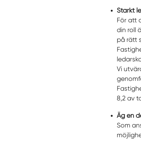
Starkt l
För att 
din roll
på rätt
Fastigh
ledarsk
Vi utvä
genomfö
Fastigh
8,2 av to
Äg en d
Som ans
möjlighe