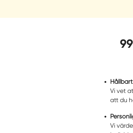
99
Hållbart
Vi vet a
att du h
Personl
Vi värd