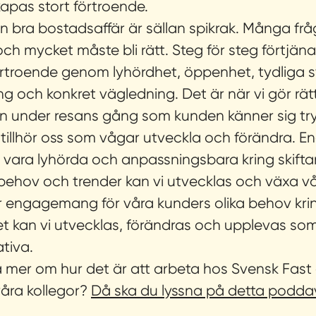
 skapas stort förtroende.
 en bra bostadsaffär är sällan spikrak. Många frå
ch mycket måste bli rätt. Steg för steg förtjäna
rtroende genom lyhördhet, öppenhet, tydliga 
g och konkret vägledning. Det är när vi gör rätt 
n under resans gång som kunden känner sig tr
tillhör oss som vågar utveckla och förändra.
En
vara lyhörda och anpassningsbara kring skift
hov och trender kan vi utvecklas och växa vår
ar engagemang för våra kunders olika behov kri
t kan vi utvecklas, förändras och upplevas s
ativa.
ra mer om hur det är att arbeta hos Svensk Fast 
åra kollegor?
Då ska du lyssna på detta poddav