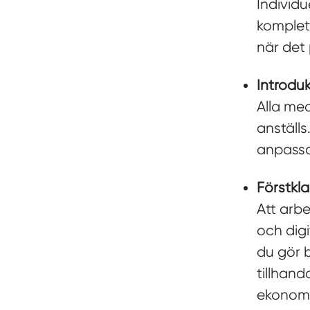
Individu
komplet
när det 
Introdu
Alla me
anställs
anpassa
Förstkl
Att arbe
och digi
du gör 
tillhand
ekonomi,