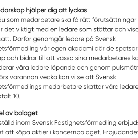
edarskap hjälper dig att lyckas
du som medarbetare ska få rätt förutsättningar a
 är det viktigt med en ledare som stöttar och vi
 sätt. Därför genomgår ledare på Svensk
etsförmedling vår egen akademi där de spetsar 
ap och bidrar till att vässa sina medarbetares 
rderar våra ledare löpande och genom pulsmät
rs varannan vecka kan vi se att Svensk
etsförmedlings medarbetare skattar våra ledar
talt 10.
el av bolaget
tälld inom Svensk Fastighetsförmedling erbjud
t att köpa aktier i koncernbolaget. Erbjudandet