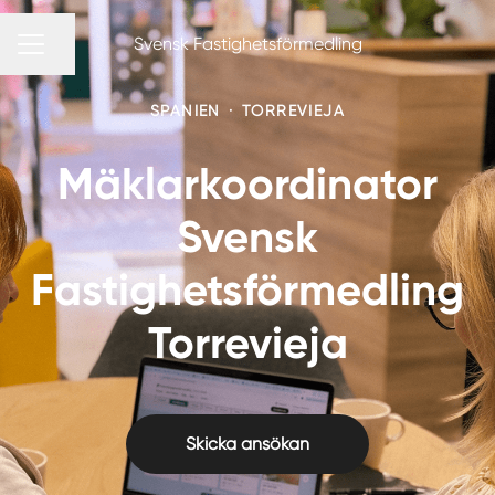
Svensk Fastighetsförmedling
Dela sidan
KARRIÄRMENY
SPANIEN
·
TORREVIEJA
Mäklarkoordinator
Svensk
Fastighetsförmedling
Torrevieja
Skicka ansökan