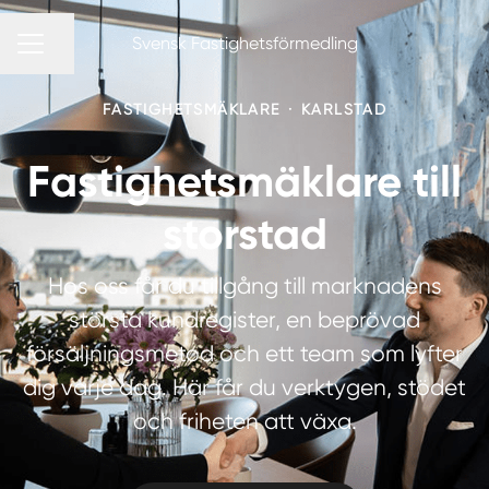
Svensk Fastighetsförmedling
Dela sidan
KARRIÄRMENY
FASTIGHETSMÄKLARE
·
KARLSTAD
Fastighetsmäklare till
storstad
Hos oss får du tillgång till marknadens
största kundregister, en beprövad
försäljningsmetod och ett team som lyfter
dig varje dag. Här får du verktygen, stödet
och friheten att växa.