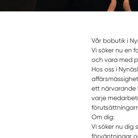
Vår bobutik i Nyn
Vi söker nu en 
och vara med på
Hos oss i Nynäs
affärsmässighe
ett närvarande 
varje medarbeta
förutsättningar
Om dig:
Vi söker nu dig 
förväntningar oc