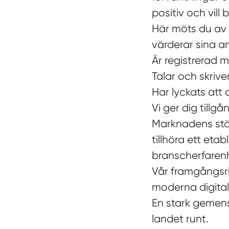
positiv och vill
Här möts du av 
värderar sina a
Är registrerad 
Talar och skriv
Har lyckats att 
Vi ger dig tillgång
Marknadens stör
tillhöra ett et
branscherfaren
Vår framgångsri
moderna digital
En stark gemens
landet runt.