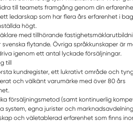
 bidra till teamets framgång genom din erfarenhe
ett ledarskap som har flera års erfarenhet i b
nställda högt.
mäklare med tillhörande fastighetsmäklarutbildn
er svenska flytande. Övriga språkkunskaper är m
driva igenom ett antal lyckade försäljningar.
 till
sta kundregister, ett lukrativt område och tyn
ablerat och välkänt varumärke med över 80 års
het.
ka försäljningsmetod (samt kontinuerlig kompe
a system, egna jurister och marknadsavdelning t
kap och väletablerad erfarenhet som finns ino