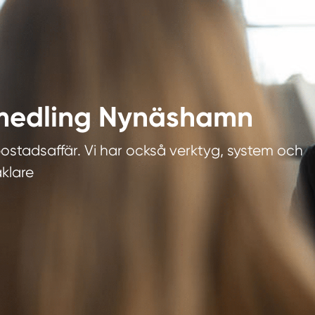
örmedling Nynäshamn
ostadsaffär. Vi har också verktyg, system och
äklare