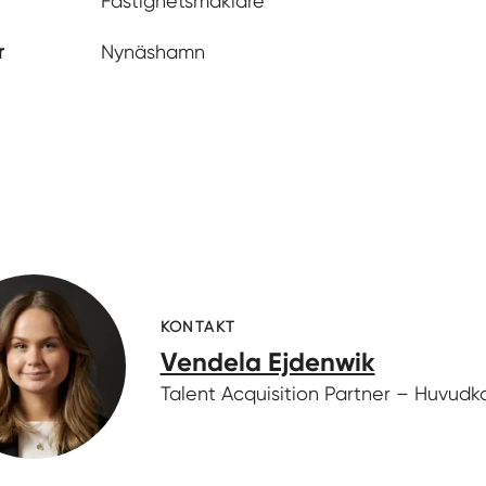
Fastighetsmäklare
r
Nynäshamn
KONTAKT
Vendela Ejdenwik
Talent Acquisition Partner – Huvudk