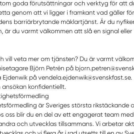
utom goda förutsättningar och verktyg för att d
ta genom att vi ligger i framkant vad gäller fö
ens barriärbrytande mäklartjänst. Är du nyfiken
 är du varmt välkommen att slå en signal eller s
ch vill veta mer om tjänsten? Du är varmt välk
isetagare Björn Petrén på bjorn.petren@svenskf
 Ejdenwik på vendela.ejdenwik@svenskfast.se. N
 ansökan konfidentiellt.
ighetsförmedling
tsförmedling är Sveriges största rikstäckande
s oss blir du en del av ett engagerat team med
ndra och utvecklas tillsammans. Vi arbetar akti
vecklas och vi flera år i rad utsetts till en av S