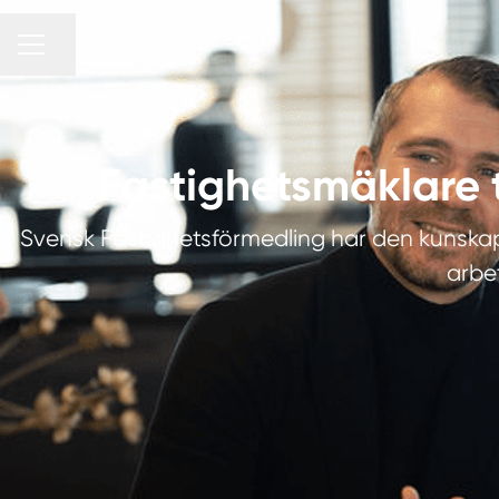
Dela sidan
KARRIÄRMENY
Fastighetsmäklare 
Svensk Fastighetsförmedling har den kunskap 
arbet