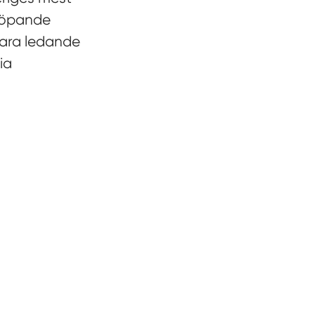
 löpande
vara ledande
ia