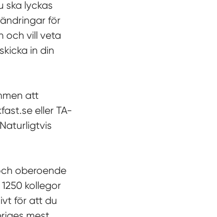
u ska lyckas
rändringar för
 och vill veta
kicka in din
ommen att
ast.se eller TA-
aturligtvis
 och oberoende
 1250 kollegor
vt för att du
veriges mest