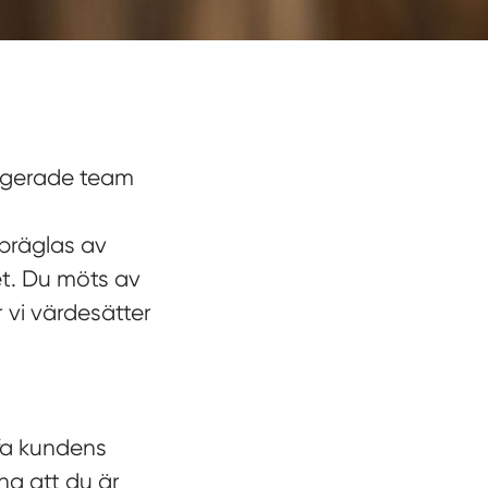
gagerade team
 präglas av
t. Du möts av
 vi värdesätter
ffa kundens
na att du är