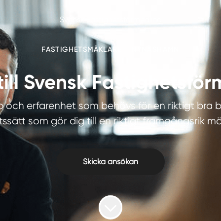
Svensk Fastighetsförmedling
FASTIGHETSMÄKLARE
·
NYNÄSHAMN
till Svensk Fastighetsf
och erfarenhet som behövs för en riktigt bra b
ssätt som gör dig till en riktigt framgångsrik m
Skicka ansökan