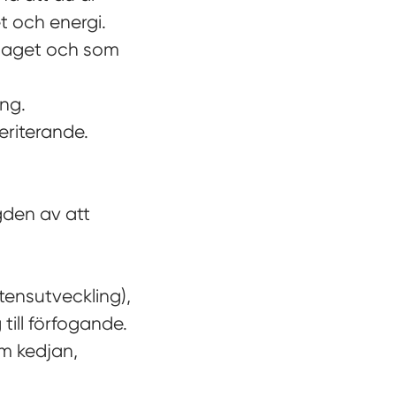
t och energi.
agaget och som
ing.
eriterande.
gden av att
tensutveckling),
ill förfogande.
m kedjan,