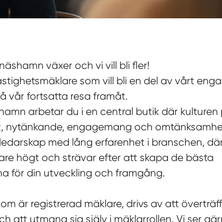
äshamn växer och vi vill bli fler!
fastighetsmäklare som vill bli en del av vårt en
 vår fortsatta resa framåt.
hamn arbetar du i en central butik där kulturen
t, nytänkande, engagemang och omtänksamhe
ledarskap med lång erfarenhet i branschen, där
re högt och strävar efter att skapa de bästa
na för din utveckling och framgång.
som är registrerad mäklare, drivs av att överträ
h att utmana sig själv i mäklarrollen. Vi ser gär