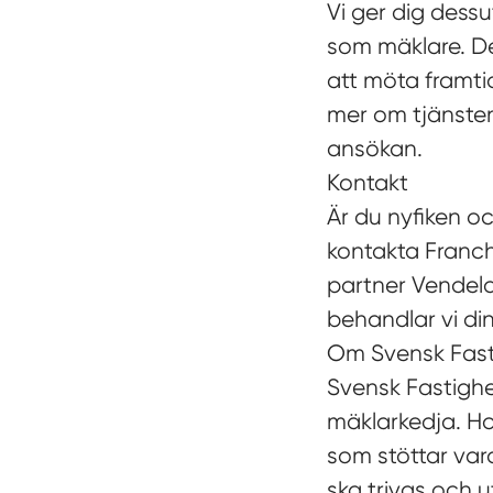
Vi ger dig dess
som mäklare. Det
att möta framtid
mer om tjänsten,
ansökan.
Kontakt
Är du nyfiken o
kontakta Franch
partner Vendela
behandlar vi din
Om Svensk Fast
Svensk Fastighe
mäklarkedja. Ho
som stöttar vara
ska trivas och ut